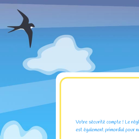
Votre sécurité compte ! Le règle
est également primordial pour n